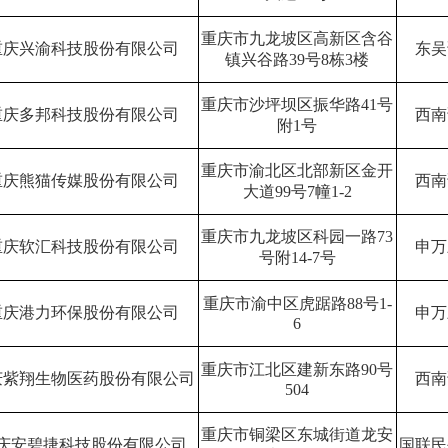
重庆市九龙坡区高新区含谷
重庆兴渝科技股份有限公司
东吴
镇兴谷路
39
号
8
栋
3
楼
重庆市沙坪坝区振华路
41
号
重庆多邦科技股份有限公司
西南
附
1
号
重庆市渝北区北部新区金开
重庆熊猫传媒股份有限公司
西南
大道
99
号
7
幢
1-2
重庆市九龙坡区科园一路
73
重庆软汇科技股份有限公司
申万
号附
14-7
号
重庆市渝中区虎踞路
88
号
1-
重庆港力环保股份有限公司
申万
6
重庆市江北区建新东路
90
号
庆紫翔生物医药股份有限公司
西南
504
重庆市铜梁区东城街道龙安
庆安碧捷科技股份有限公司
国联民