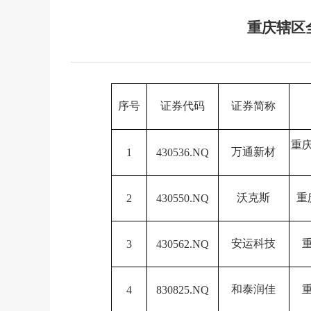
重庆辖区
序号
证券代码
证券简称
重
万通新材
1
430536.NQ
沃克斯
重
2
430550.NQ
安运科技
3
430562.NQ
和泰润佳
4
830825.NQ