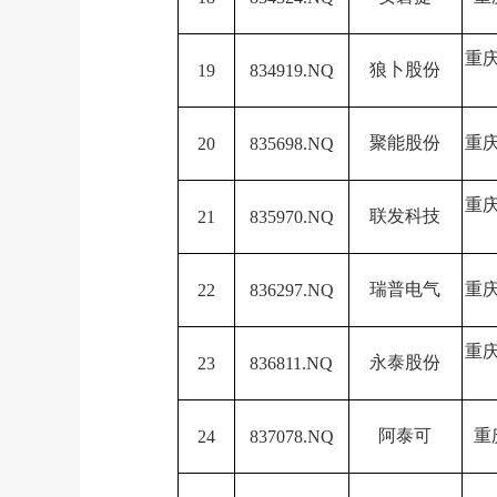
重
狼卜股份
19
834919.NQ
聚能股份
重
20
835698.NQ
重
联发科技
21
835970.NQ
瑞普电气
重
22
836297.NQ
重
永泰股份
23
836811.NQ
阿泰可
重
24
837078.NQ