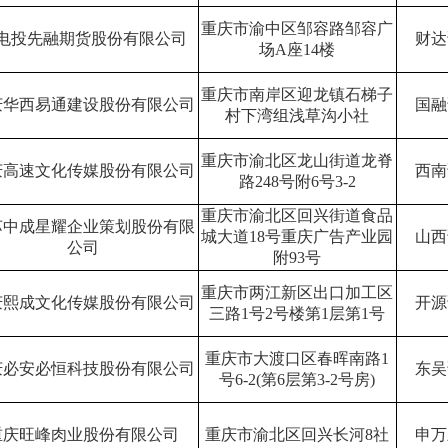
重庆市渝中区邹容路邹容广
电投先融期货股份有限公司
财达
场
A
座
14
楼
重庆市南岸区迎龙镇石梯子
庆华西易通建设股份有限公司
国融
村下湾组浅草沟小社
重庆市渝北区龙山街道龙脊
庆高速文化传媒股份有限公司
西南
路
248
号附
6
号
3-2
重庆市渝北区回兴街道食品
苏中成星耀企业策划股份有限
城大道18号重庆广告产业园
山西
公司
附93号
重庆市两江新区出口加工区
庆熙成文化传媒股份有限公司
开源
三路
1
号
2
号楼第
1
层第
1
号
重庆市大渡口区春晖南路
1
庆必安必恒科技股份有限公司
东吴
号
6-2(
第
6
层第
3-2
号房
)
重庆旺峰肉业股份有限公司
重庆市渝北区回兴长河
8
社
申万