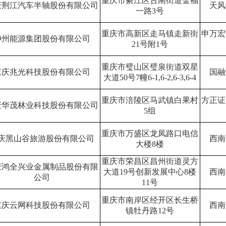
重庆市綦江区古南街道金福
庆荆江汽车半轴股份有限公司
天风
一路
3
号
重庆市高新区走马镇走新街
申万宏
神州能源集团股份有限公司
21
号附
1
号
重庆市璧山区璧泉街道双星
重庆兆光科技股份有限公司
国融
大道
50
号
7
幢
6-1,6-2,6-3,6-4
重庆市涪陵区马武镇白果村
方正证
庆华茂林业科技股份有限公司
5
组
重庆市万盛区龙凤路口电信
庆黑山谷旅游股份有限公司
西南
大楼
8
楼
重庆市荣昌区昌州街道灵方
庆鸿全兴业金属制品股份有限
大道
19
号创新发展中心
8
楼
西南
公司
11
号
重庆市南岸区经开区长生桥
重庆云网科技股份有限公司
西南
镇牡丹路
12
号