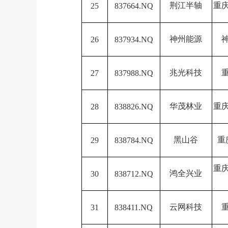
荆江半轴
重
25
837664.NQ
神州能源
26
837934.NQ
兆光科技
27
837988.NQ
华茂林业
重
28
838826.NQ
黑山谷
重
29
838784.NQ
重
鸿全兴业
30
838712.NQ
云网科技
31
838411.NQ