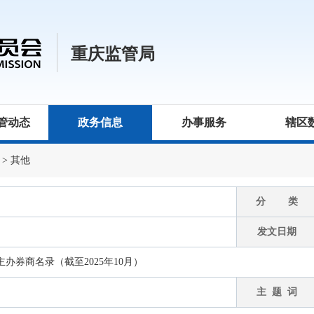
重庆监管局
管动态
政务信息
办事服务
辖区
>
其他
分 类
发文日期
办券商名录（截至2025年10月）
主 题 词