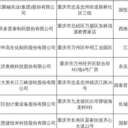
庆聚融实业
(
集团
)
股份有限公
重庆市忠县忠州街道新桥社
国投
司
区三组
重庆市北碚区万盛区东林清
庆多普泰制药股份有限公司
西南
溪桥曹家店
庆申高生化制药股份有限公司
重庆市万州区申明工业园区
江
重庆市万州经开区联合坝
重庆奥根科技股份有限公司
东吴
M2
地
4
号厂房
庆大美长江三峡游轮股份有限
重庆市忠县忠州镇滨江路
26
国泰君
公司
号
重庆市九龙坡区白市驿镇海
庆巨创计量设备股份有限公司
长城
龙村
8
社
重庆市长寿区晏家街道齐心
庆恩捷纽米科技股份有限公司
国新
大道
22
号