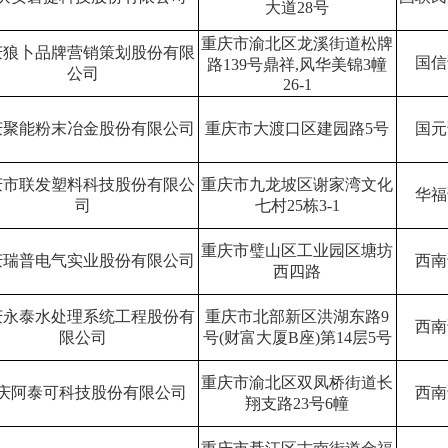
大道
28
号
重庆市渝北区龙溪街道松牌
庆狼卜品牌营销策划股份有限
国信
路
139
号鼎祥
,
风华美锦
3
幢
公司
26-1
庆聚能粉末冶金股份有限公司
重庆市大渡口区建园路
5
号
国元
庆市联发塑料科技股份有限公
重庆市九龙坡区谢家湾文化
华福
司
七村
25
栋
3-1
重庆市璧山区工业园区塘坊
庆瑞普电气实业股份有限公司
西南
西四路
庆永泰水处理系统工程股份有
重庆市北部新区洪湖东路
9
西南
限公司
号
(
财富大厦
B
座
)
第
14
层
5
号
重庆市渝北区双凤桥街道长
庆阿泰可科技股份有限公司
西南
翔支路
23
号
6
幢