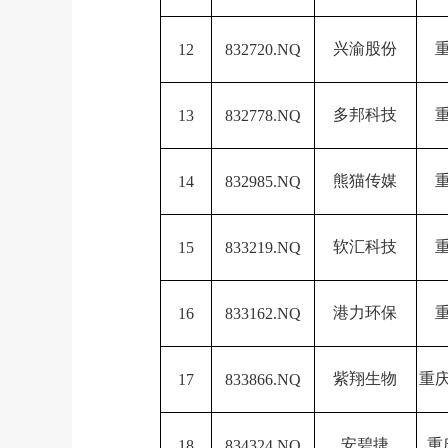
兴渝股份
12
832720.NQ
多邦科技
13
832778.NQ
熊猫传媒
14
832985.NQ
软汇科技
15
833219.NQ
港力环保
16
833162.NQ
紫翔生物
重
17
833866.NQ
安碧捷
重
18
834324.NQ