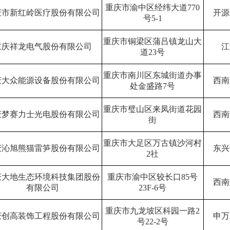
重庆市渝中区经纬大道
770
庆市新红岭医疗股份有限公司
开源
号
5-1
重庆市铜梁区蒲吕镇龙山大
重庆祥龙电气股份有限公司
江
道
23
号
重庆市南川区东城街道办事
庆大众能源设备股份有限公司
西南
处金盛路
7
号
重庆市璧山区来凤街道花园
庆梦赛力士光电股份有限公司
西南
街
重庆市大足区万古镇沙河村
庆沁旭熊猫雷笋股份有限公司
东兴
2
社
庆大地生态环境科技集团股份
重庆市渝中区较长口
85
号
西南
有限公司
23F-6
号
重庆市九龙坡区科园一路
2
庆创高装饰工程股份有限公司
申万
号
22-2
号