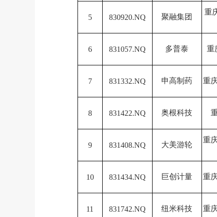
重
聚融集团
5
830920.NQ
多普泰
重
6
831057.NQ
申高制药
重
7
831332.NQ
奥根科技
8
831422.NQ
重
大美游轮
9
831408.NQ
巨创计量
重
10
831434.NQ
纽米科技
重
11
831742.NQ