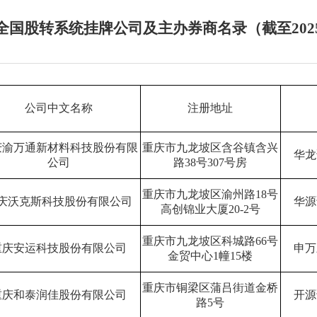
全国股转系统挂牌公司及主办券商名录（截至2025
公司中文名称
注册地址
庆渝万通新材料科技股份有限
重庆市九龙坡区含谷镇含兴
华龙
公司
路
38
号
307
号房
重庆市九龙坡区渝州路
18
号
庆沃克斯科技股份有限公司
华源
高创锦业大厦
20-2
号
重庆市九龙坡区科城路
66
号
重庆安运科技股份有限公司
申万
金贸中心
1
幢
15
楼
重庆市铜梁区蒲吕街道金桥
重庆和泰润佳股份有限公司
开源
路
5
号