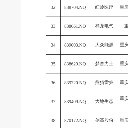
红岭医疗
重
32
838704.NQ
祥龙电气
33
838661.NQ
大众能源
重
34
839003.NQ
梦赛力士
重
35
838629.NQ
熊猫雷笋
重
36
839720.NQ
重
大地生态
37
839409.NQ
创高股份
重
38
870172.NQ