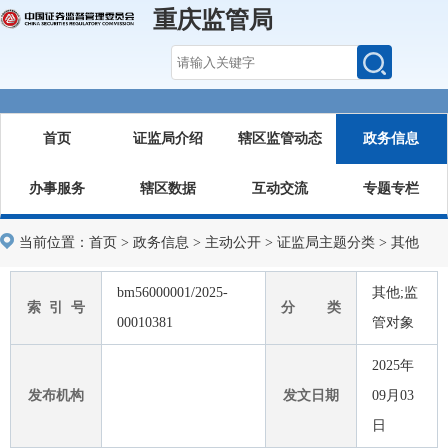
重庆监管局
首页
证监局介绍
辖区监管动态
政务信息
办事服务
辖区数据
互动交流
专题专栏
当前位置：
首页
>
政务信息
>
主动公开
>
证监局主题分类
>
其他
bm56000001/2025-
其他;监
索 引 号
分 类
00010381
管对象
2025年
发布机构
发文日期
09月03
日