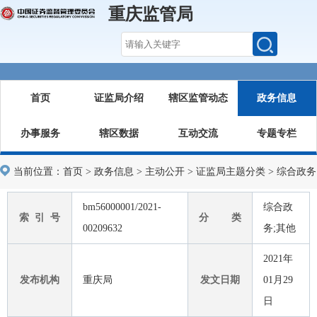
重庆监管局
首页
证监局介绍
辖区监管动态
政务信息
办事服务
辖区数据
互动交流
专题专栏
当前位置：
首页
>
政务信息
>
主动公开
>
证监局主题分类
>
综合政务
bm56000001/2021-
综合政
索 引 号
分 类
00209632
务;其他
2021年
发布机构
重庆局
发文日期
01月29
日