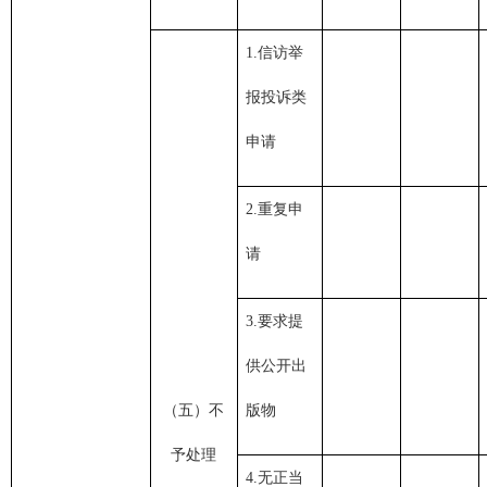
1.信访举
报投诉类
申请
2.重复申
请
3.要求提
供公开出
（五）不
版物
予处理
4.无正当