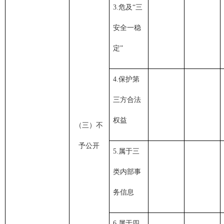
3.危及“三
安全一稳
定”
4.保护第
三方合法
权益
（三）不
予公开
5.属于三
类内部事
务信息
6.属于四