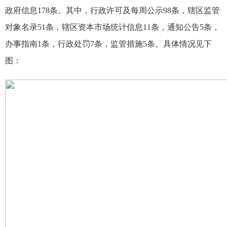
政府信息
178
条
。其中
，
行政许可及
每周
公示9
8
条
，辖区监管
对象名录
51
条
，辖区资本市场统计信息11
条
，通知公告
5
条
，
办事指南
1
条
，行政处罚
7条
，监管措施5
条
。具体情况见下
图：