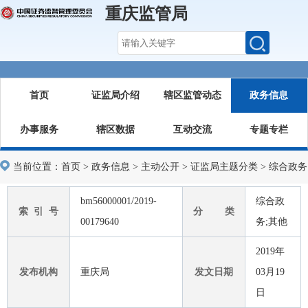
重庆监管局
首页
证监局介绍
辖区监管动态
政务信息
办事服务
辖区数据
互动交流
专题专栏
当前位置：
首页
>
政务信息
>
主动公开
>
证监局主题分类
>
综合政务
bm56000001/2019-
综合政
索 引 号
分 类
00179640
务;其他
2019年
发布机构
重庆局
发文日期
03月19
日