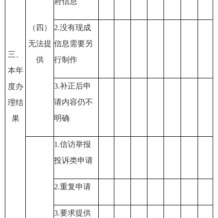
府信息
（四）
2.
没有现成
无法提
信息需要另
三、
供
行制作
本年
3.
补正后申
度办
请内容仍不
理结
明确
果
1.
信访举报
投诉类申请
2.
重复申请
3.
要求提供