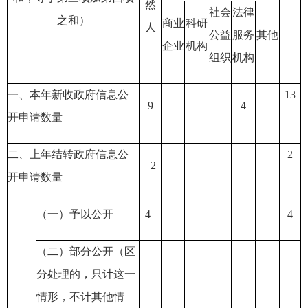
然
社会
法律
之和）
商业
科研
人
公益
服务
其他
企业
机构
组织
机构
一、本年新收政府信息公
13
9
4
开申请数量
二、上年结转政府信息公
2
2
开申请数量
（一）予以公开
4
4
（二）部分公开
（区
分处理的，只计这一
情形，不计其他情