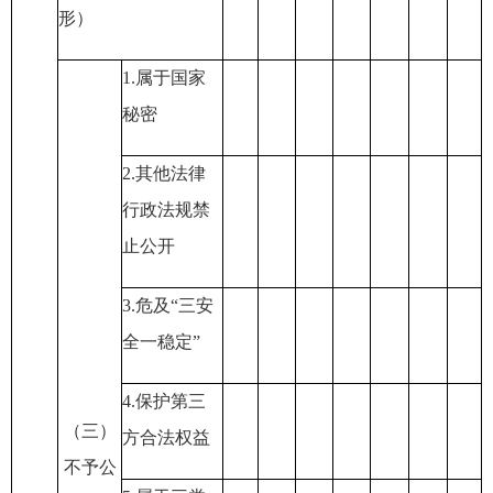
形）
1.
属于国家
秘密
2.
其他法律
行政法规禁
止公开
3.
危及
“
三安
全一稳定
”
4.
保护第三
（三）
方合法权益
不予公