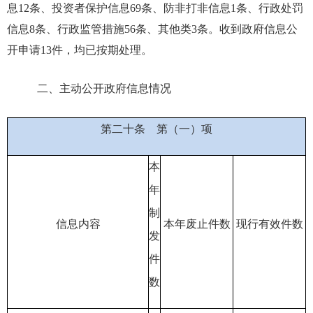
息
12
条、投资者保护信息
69
条、防非打非信息
1
条、行政处罚
信息
8
条、行政监管措施
56
条、其他类
3
条。收到政府信息公
开申请
13
件，均已按期处理。
二、主动公开政府信息情况
第二十条
第（一）项
本
年
制
信息内容
本年废止件数
现行有效件
数
发
件
数