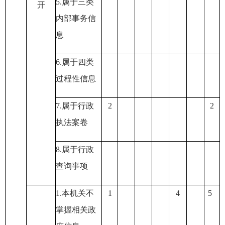
5.
属于三类
开
内部事务信
息
6.
属于四类
过程性信息
7.
属于行政
2
2
执法案卷
8.
属于行政
查询事项
1.
本机关不
1
4
5
掌握相关政