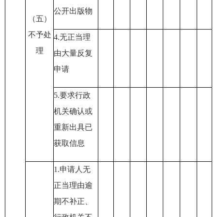
公开出版物
（五）
不予处
4.
无正当理
理
由大量反复
申请
5.
要求行政
机关确认或
重新出具已
获取信息
1.
申请人无
正当理由逾
期不补正
、