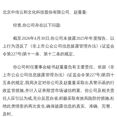
北京
中传云和文化科技股份有限公司、赵蔓蔓:
经查,你公司存在以下问题
:
截至
202
6
年
4
月
30
日,你公司未披露
202
5
年年度报告。
以
上行为
违反了《非上市公众公司信息披露管理办法》(证监会
令第
227
号)第十一条、第十二条的规定
。
你公司
时任董事会秘书赵蔓蔓负有主要责任。依据《非
上市公众公司信息披露管理办法》(证监会令第
227
号)第四十
五条的规定,我局
决定
对
你
公司及赵蔓蔓采取出具警示函的行
政监管措施
,并计入证券期货市场诚信档案
。
你公司
及相关责
任人应引以为戒,充分反思自省,积极采取有效风险防控措施,杜
绝此类情形的再次发生
,确保
披露信息的真实、准确、完整
、
及时
。