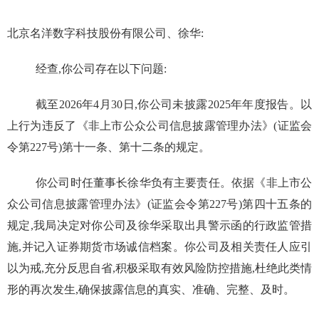
北京名洋数字科技股份有限公司、徐华:
经查,你公司存在以下问题
:
截至
202
6
年
4
月
30
日,你公司未披露
202
5
年年度报告。
以
上行为
违反了《非上市公众公司信息披露管理办法》(证监会
令第
227
号)第十一条、第十二条的规定
。
你公司
时任董事
长
徐华
负有主要责任。依据《非上市公
众公司信息披露管理办法》(证监会令第
227
号)第四十五条的
规定,我局
决定
对
你
公司及
徐华
采取出具警示函的行政监管措
施
,并
记
入证券期货市场诚信档案
。
你公司
及相关责任人应引
以为戒,充分反思自省,积极采取有效风险防控措施,杜绝此类情
形的再次发生
,确保
披露信息的真实、准确、完整
、及时
。