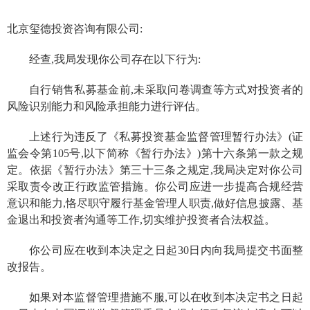
北京玺德投资咨询有限公司
:
经查,我局发现你公司
存在以下行为
:
自行销售私募基金前,未采取问卷调查等方式对投资者的
风险识别能力和风险承担能力进行评估。
上述行为
违反了《私募投资基金监督管理暂行办法》(证
监会令第
105
号,以下简称《暂行办法》)第十六条第一款之规
定。
依据
《暂行办法》第三十三条之规定,我局决定对你公司
采取
责令改正
行政监管措施。
你公司应进一步提高合规经营
意识和能力,
恪尽职守
履行基金管理人职责,
做好
信息披露、基
金退出和投资者沟通等工作,
切实
维护投资者合法权益。
你公司应在收到本决定之日起
30
日内向我局提交书面整
改报告。
如果对本监督管理措施不服,可以在收到本决定书之日起