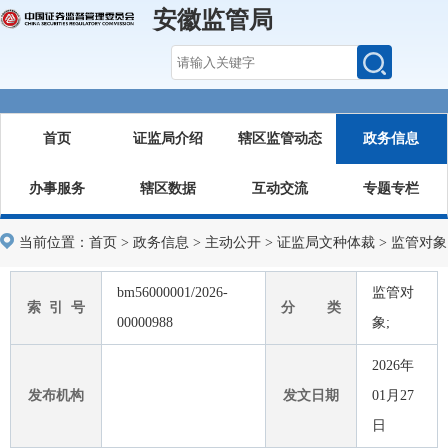
安徽监管局
首页
证监局介绍
辖区监管动态
政务信息
办事服务
辖区数据
互动交流
专题专栏
当前位置：
首页
>
政务信息
>
主动公开
>
证监局文种体裁
>
监管对象
bm56000001/2026-
监管对
索 引 号
分 类
00000988
象;
2026年
发布机构
发文日期
01月27
日