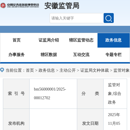
安徽监管局
首页
证监局介绍
辖区监管动态
政务信息
办事服务
辖区数据
互动交流
专题专栏
当前位置：
首页
>
政务信息
>
主动公开
>
证监局文种体裁
>
监管对象
监管对
bm56000001/2025-
索 引 号
分 类
象;综合
00012702
政务
2025年
发布机构
发文日期
11月05