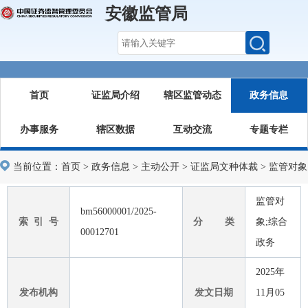
安徽监管局
首页
证监局介绍
辖区监管动态
政务信息
办事服务
辖区数据
互动交流
专题专栏
当前位置：
首页
>
政务信息
>
主动公开
>
证监局文种体裁
>
监管对象
监管对
bm56000001/2025-
索 引 号
分 类
象;综合
00012701
政务
2025年
发布机构
发文日期
11月05