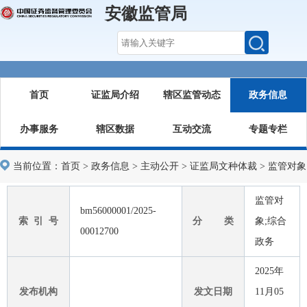
安徽监管局
首页
证监局介绍
辖区监管动态
政务信息
办事服务
辖区数据
互动交流
专题专栏
当前位置：
首页
>
政务信息
>
主动公开
>
证监局文种体裁
>
监管对象
监管对
bm56000001/2025-
索 引 号
分 类
象;综合
00012700
政务
2025年
发布机构
发文日期
11月05