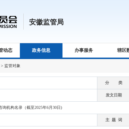
安徽监管局
管动态
政务信息
办事服务
辖区
>
监管对象
分 类
发文日期
机构名录（截至2025年6月30日)
主 题 词