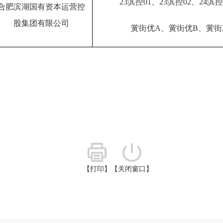
23
滨控
01
、
23
滨控
02
、
24
滨控
合肥滨湖国有资本运营控
股集团有限公司
黉街优
A
、黉街优
B
、黉街
【打印】
【关闭窗口】